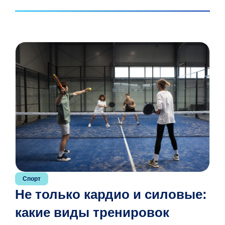
Об
Спорт
Мо
Не только кардио и силовые:
ин
какие виды тренировок
к 