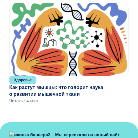
Здоровье
Как растут мышцы: что говорит наука
о развитии мышечной ткани
Читать ~4 мин
Мы переехали на новый сайт