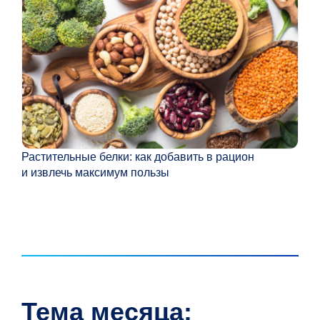
Растительные белки: как добавить в рацион
Как
и извлечь максимум пользы
дей
и с
Тема месяца: