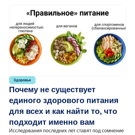
Здоровье
Зд
Почему не существует
Ес
единого здорового питания
и
В р
для всех и как найти то, что
мож
подходит именно вам
час
мет
Исследования последних лет ставят под сомнение