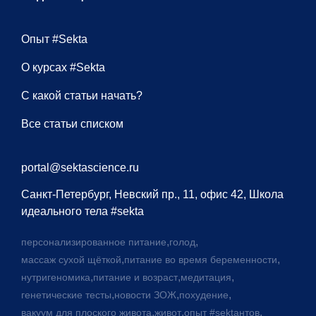
Опыт #Sekta
О курсах #Sekta
С какой статьи начать?
Все статьи списком
portal@sektascience.ru
Санкт-Петербург, Невский пр., 11, офис 42, Школа
идеального тела #sekta
,
,
персонализированное питание
голод
,
,
массаж сухой щёткой
питание во время беременности
,
,
,
нутригеномика
питание и возраст
медитация
,
,
,
генетические тесты
новости ЗОЖ
похудение
,
,
,
вакуум для плоского живота
живот
опыт #sektaнтов