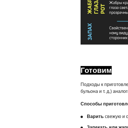
Готовим
Подходы к приготовле
бульона
и т. д.
) анало
Способы приготовл
Варить
свежую и о
Запекать или жар