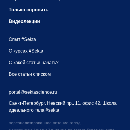
Только спросить
Видеолекции
Опыт #Sekta
О курсах #Sekta
С какой статьи начать?
Все статьи списком
portal@sektascience.ru
Санкт-Петербург, Невский пр., 11, офис 42, Школа
идеального тела #sekta
,
,
персонализированное питание
голод
,
,
массаж сухой щёткой
питание во время беременности