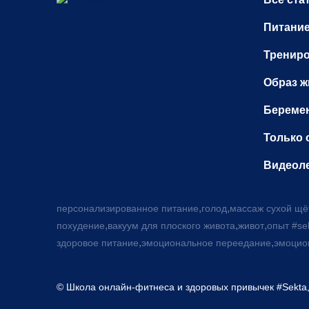
Питани
Тренир
Образ ж
Беремен
Только 
Видеол
,
,
персонализированное питание
голод
массаж сухой щё
,
,
,
похудение
вакуум для плоского живота
живот
опыт #se
,
,
здоровое питание
эмоциональное переедание
эмоцио
© Школа онлайн-фитнеса и здоровых привычек #Sekta