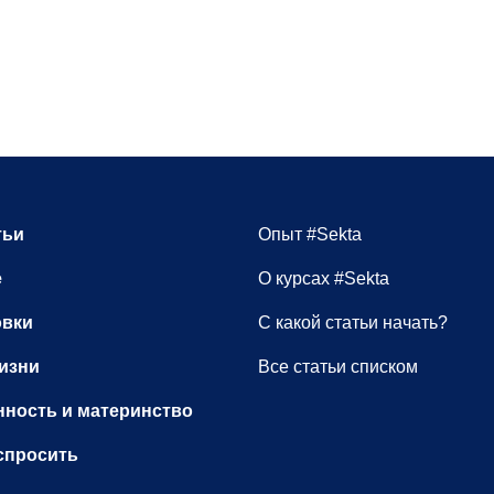
тьи
Опыт #Sekta
е
О курсах #Sekta
овки
С какой статьи начать?
изни
Все статьи списком
ность и материнство
спросить