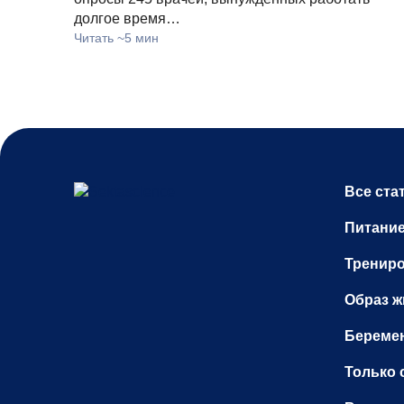
долгое время…
Читать ~5 мин
Все ста
Питани
Тренир
Образ ж
Беремен
Только 