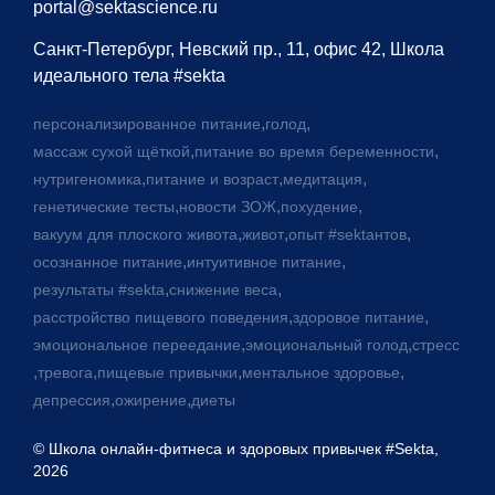
portal@sektascience.ru
Санкт-Петербург, Невский пр., 11, офис 42, Школа
идеального тела #sekta
,
,
персонализированное питание
голод
,
,
массаж сухой щёткой
питание во время беременности
,
,
,
нутригеномика
питание и возраст
медитация
,
,
,
генетические тесты
новости ЗОЖ
похудение
,
,
,
вакуум для плоского живота
живот
опыт #sektaнтов
,
,
осознанное питание
интуитивное питание
,
,
результаты #sekta
снижение веса
,
,
расстройство пищевого поведения
здоровое питание
,
,
эмоциональное переедание
эмоциональный голод
стресс
,
,
,
,
тревога
пищевые привычки
ментальное здоровье
,
,
депрессия
ожирение
диеты
© Школа онлайн-фитнеса и здоровых привычек #Sekta,
2026