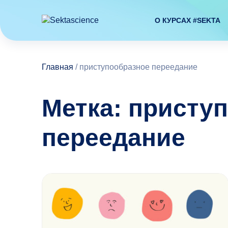
О КУРСАХ #SEKTA
Главная
/
приступообразное переедание
Метка: присту
переедание