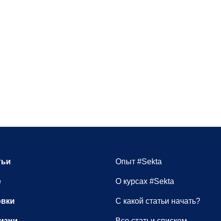
тьи
Опыт #Sekta
е
О курсах #Sekta
овки
С какой статьи начать?
изни
Все статьи списком