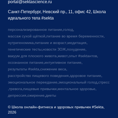
portal@sektascience.ru
Санкт-Петербург, Невский пр., 11, офис 42, Школа
идеального тела #sekta
,
,
персонализированное питание
голод
,
,
массаж сухой щёткой
питание во время беременности
,
,
,
нутригеномика
питание и возраст
медитация
,
,
,
генетические тесты
новости ЗОЖ
похудение
,
,
,
вакуум для плоского живота
живот
опыт #sektaнтов
,
,
осознанное питание
интуитивное питание
,
,
результаты #sekta
снижение веса
,
,
расстройство пищевого поведения
здоровое питание
,
,
эмоциональное переедание
эмоциональный голод
стресс
,
,
,
,
тревога
пищевые привычки
ментальное здоровье
,
,
депрессия
ожирение
диеты
© Школа онлайн-фитнеса и здоровых привычек #Sekta,
2026