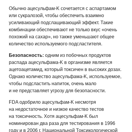
Обычно ацесульфам-K сочетается с аспартамом
или сукралозой, чтобы обеспечить взаимно
усиливающий подслащивающий эффект. Такие
комбинации обеспечивают не только вкус «очень
похожий на сахар», но также уменьшают общее
количество используемого подсластителя.
Безопасность:
одним из побочных продуктов
распада ацесульфама-K в организме является
ацетоацетамид, который токсичен в высоких дозах.
Однако количество ацесульфама-K, используемое,
чтобы подсластить напиток, очень мало
и не представляет угрозу для безопасности.
FDA одобрило ацесульфам-K несмотря
на недостаточное и низкое качество тестов
на токсичность. Хотя ацесульфам-K был
номинирован два раза для тестирования в 1996
году и в 2006 г. Национальной Токсикологической