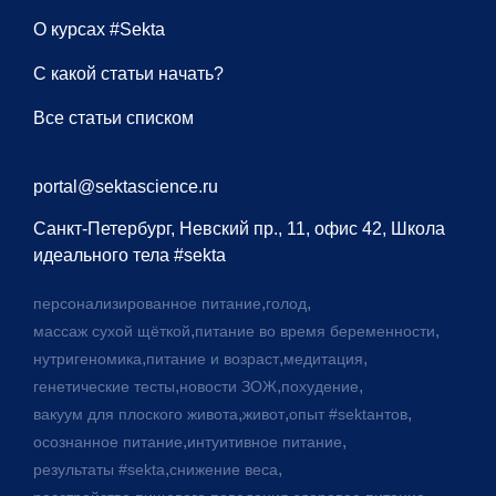
О курсах #Sekta
С какой статьи начать?
Все статьи списком
portal@sektascience.ru
Санкт-Петербург, Невский пр., 11, офис 42, Школа
идеального тела #sekta
,
,
персонализированное питание
голод
,
,
массаж сухой щёткой
питание во время беременности
,
,
,
нутригеномика
питание и возраст
медитация
,
,
,
генетические тесты
новости ЗОЖ
похудение
,
,
,
вакуум для плоского живота
живот
опыт #sektaнтов
,
,
осознанное питание
интуитивное питание
,
,
результаты #sekta
снижение веса