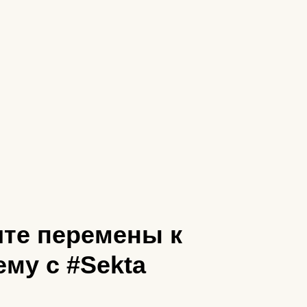
те перемены к
му с #Sekta