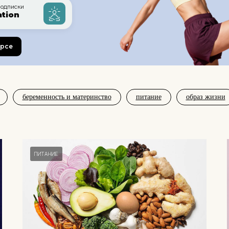
одписки
ation
урсе
беременность и материнство
питание
образ жизни
ПИТАНИЕ