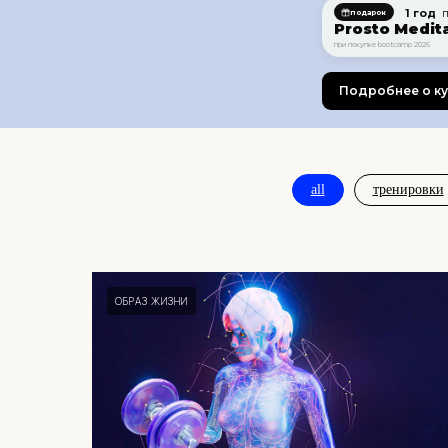
1 год
п
подарок
Prosto Medit
при покупке bootcamp 2026
Подробнее о к
all
тренировки
ОБРАЗ ЖИЗНИ