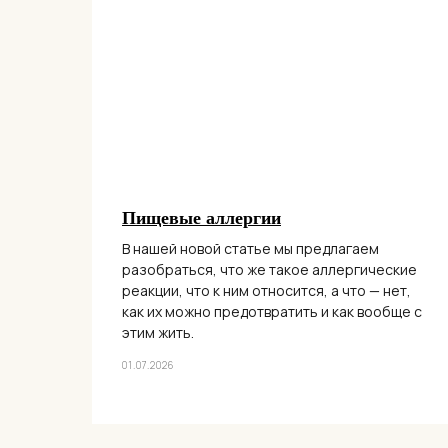
Пищевые аллергии
В нашей новой статье мы предлагаем
разобраться, что же такое аллергические
реакции, что к ним относится, а что — нет,
как их можно предотвратить и как вообще с
этим жить.
01.07.2026