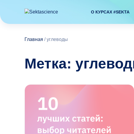
О КУРСАХ #SEKTA
Главная
/
углеводы
Метка: углево