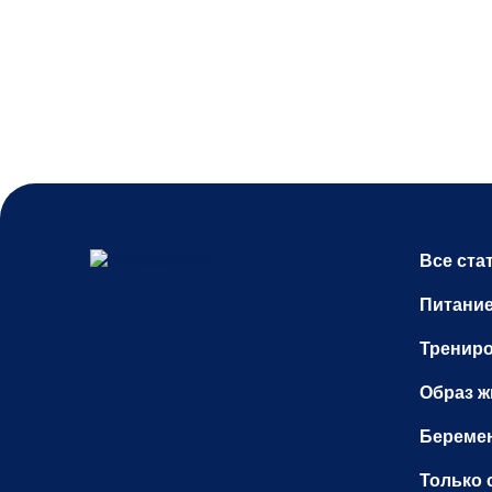
Все ста
Питани
Тренир
Образ ж
Беремен
Только 