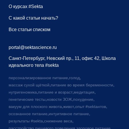
О курсах #Sekta
С какой статьи начать?
Все статьи списком
portal@sektascience.ru
Санкт-Петербург, Невский пр., 11, офис 42, Школа
идеального тела #sekta
,
,
персонализированное питание
голод
,
,
массаж сухой щёткой
питание во время беременности
,
,
,
нутригеномика
питание и возраст
медитация
,
,
,
генетические тесты
новости ЗОЖ
похудение
,
,
,
вакуум для плоского живота
живот
опыт #sektaнтов
,
,
осознанное питание
интуитивное питание
,
,
результаты #sekta
снижение веса
,
,
расстройство пищевого поведения
здоровое питание