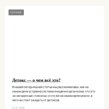
ПИТАНИЕ
Детокс — о чем всё это?
В нашей сегодняшней статье мы расскажем вам, как на
самом деле устроена система очищения организма, что это
за загадочные «токсины» и что же на самом деле можно, а
чего не стоит ожидать от детоксов.
01.07.2026