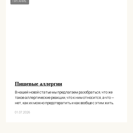
ПИТАНИЕ
Пищевые аллергии
В нашей новой статье мы предлагаем разобраться, что же
такое аллергические реакции, что к ним относится, а что —
нет, как их можно предотвратить и как вообще с этим жить.
01.07.2026