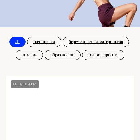
all
тренировки
беременность и материнство
питание
образ жизни
только спросить
ОБРАЗ ЖИЗНИ