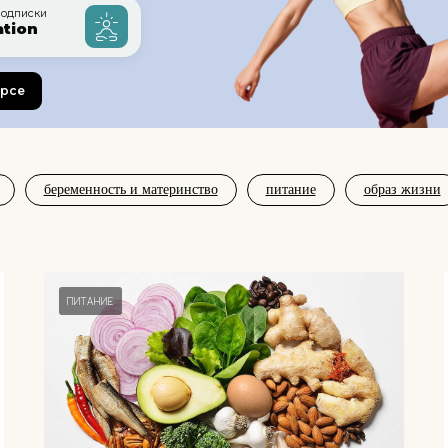
одписки
ation
урсе
беременность и материнство
питание
образ жизни
ПИТАНИЕ