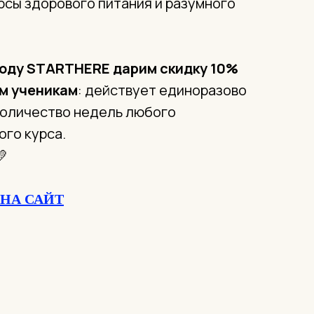
рсы здорового питания и разумного
коду STARTHERE
дарим скидку 10%
м ученикам
: действует единоразово
количество недель любого
ого курса.
💛
НА САЙТ
ильно питаться