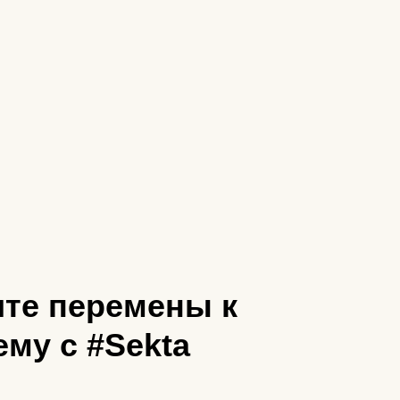
те перемены к
му с #Sekta