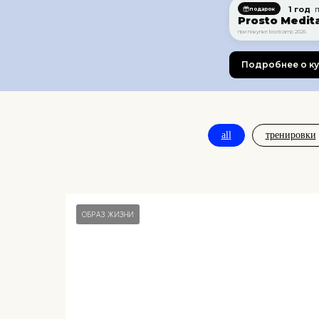
1 год
п
подарок
Prosto Medit
при покупке bootcamp 2026
Подробнее о к
all
тренировки
ОБРАЗ ЖИЗНИ