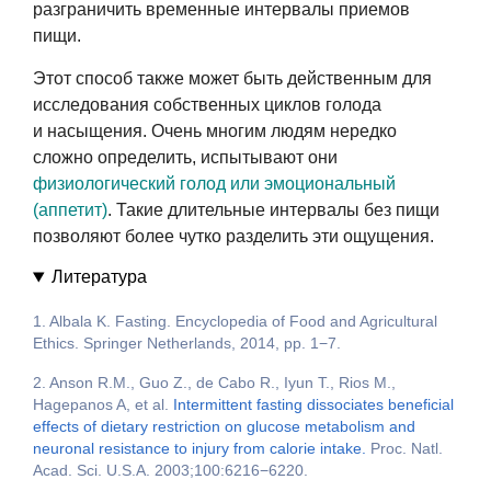
разграничить временные интервалы приемов
пищи.
Этот способ также может быть действенным для
исследования собственных циклов голода
и насыщения. Очень многим людям нередко
сложно определить, испытывают они
физиологический голод или эмоциональный
(аппетит)
. Такие длительные интервалы без пищи
позволяют более чутко разделить эти ощущения.
Литература
1. Albala K. Fasting. Encyclopedia of Food and Agricultural
Ethics. Springer Netherlands, 2014, pp. 1−7.
2. Anson R.M., Guo Z., de Cabo R., Iyun T., Rios M.,
Hagepanos A, et al.
Intermittent fasting dissociates beneficial
effects of dietary restriction on glucose metabolism and
neuronal resistance to injury from calorie intake.
Proc. Natl.
Acad. Sci. U.S.A. 2003;100:6216−6220.