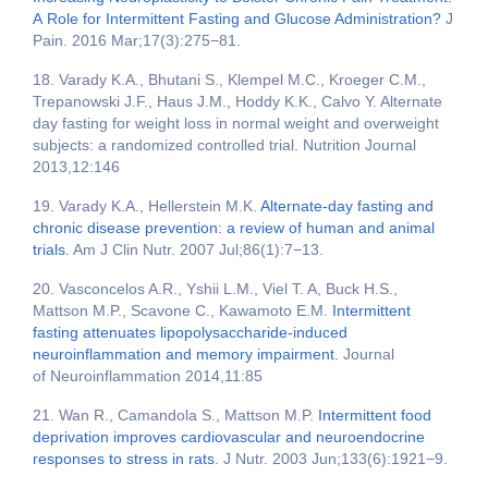
A Role for Intermittent Fasting and Glucose Administration?
J
Pain. 2016 Mar;17(3):275−81.
18. Varady K.A., Bhutani S., Klempel M.C., Kroeger C.M.,
Trepanowski J.F., Haus J.M., Hoddy K.K., Calvo Y. Alternate
day fasting for weight loss in normal weight and overweight
subjects: a randomized controlled trial. Nutrition Journal
2013,12:146
19. Varady K.A., Hellerstein M.K.
Alternate-day fasting and
chronic disease prevention: a review of human and animal
trials
. Am J Clin Nutr. 2007 Jul;86(1):7−13.
20. Vasconcelos A.R., Yshii L.M., Viel T. A, Buck H.S.,
Mattson M.P., Scavone C., Kawamoto E.M.
Intermittent
fasting attenuates lipopolysaccharide-induced
neuroinflammation and memory impairment.
Journal
of Neuroinflammation 2014,11:85
21. Wan R., Camandola S., Mattson M.P.
Intermittent food
deprivation improves cardiovascular and neuroendocrine
responses to stress in rats
. J Nutr. 2003 Jun;133(6):1921−9.