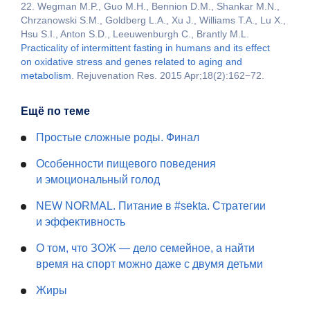
22. Wegman M.P., Guo M.H., Bennion D.M., Shankar M.N.,
Chrzanowski S.M., Goldberg L.A., Xu J., Williams T.A., Lu X.,
Hsu S.I., Anton S.D., Leeuwenburgh C., Brantly M.L.
Practicality of intermittent fasting in humans and its effect
on oxidative stress and genes related to aging and
metabolism
. Rejuvenation Res. 2015 Apr;18(2):162−72.
Ещё по теме
Простые сложные роды. Финал
Особенности пищевого поведения
и эмоциональный голод
NEW NORMAL. Питание в #sekta. Стратегии
и эффективность
О том, что ЗОЖ — дело семейное, а найти
время на спорт можно даже с двумя детьми
Жиры