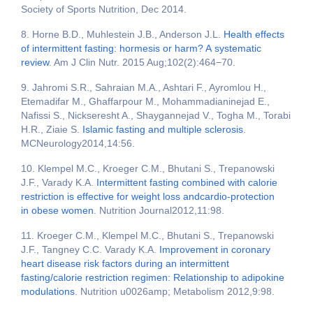
Society of Sports Nutrition, Dec 2014.
8. Horne B.D., Muhlestein J.B., Anderson J.L.
Health effects
of intermittent fasting: hormesis or harm? A systematic
review
. Am J Clin Nutr. 2015 Aug;102(2):464−70.
9. Jahromi S.R., Sahraian M.A., Ashtari F., Ayromlou H.,
Etemadifar M., Ghaffarpour M., Mohammadianinejad E.,
Nafissi S., Nickseresht A., Shaygannejad V., Togha M., Torabi
H.R., Ziaie S.
Islamic fasting and multiple sclerosis
.
MCNeurology2014,14:56.
10. Klempel M.C., Kroeger C.M., Bhutani S., Trepanowski
J.F., Varady K.A.
Intermittent fasting combined with calorie
restriction is effective for weight loss andcardio-protection
in obese women
. Nutrition Journal2012,11:98.
11. Kroeger C.M., Klempel M.C., Bhutani S., Trepanowski
J.F., Tangney C.C. Varady K.A.
Improvement in coronary
heart disease risk factors during an intermittent
fasting/calorie restriction regimen: Relationship to adipokine
modulations
. Nutrition u0026amp; Metabolism 2012,9:98.