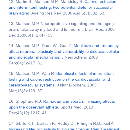
12. Martin B., Mattson M.P., Maudsley S.
Caloric restriction
and intermittent fasting: two potential diets for successful
brain aging
. Ageing Res Rev. 2006 Aug;5(3):332−53.
13. Mattson M.P. Neuroprotective signaling and the aging
brain: take away my food and let me run. Brain Res. 2000
Dec 15;886(1−2):47−53.
14. Mattson M.P., Duan W., Guo Z.
Meal size and frequency
affect neuronal plasticity and vulnerability to disease: cellular
and molecular mechanisms
. J Neurochem. 2003
Feb;84(3):417−31.
15. Mattson M.P., Wan R.
Beneficial effects of intermittent
fasting and caloric restriction on the cardiovascular and
cerebrovascular systems
. J Nutr Biochem. 2005
Mar;16(3):129−37.
16. Shephard R.J.
Ramadan and sport: minimizing effects
upon the observant athlete
. Sports Med. 2013
Dec;43(12):1217−41.
17. Sibille K.T., Bartsch F., Reddy D., Fillingim R.B., Keil A.
Increasing Neuroplasticity to Bolster Chronic Pain Treatment: