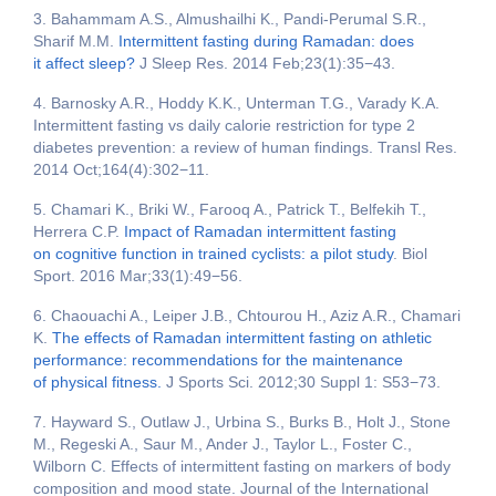
3. Bahammam A.S., Almushailhi K., Pandi-Perumal S.R.,
Sharif M.M.
Intermittent fasting during Ramadan: does
it affect sleep?
J Sleep Res. 2014 Feb;23(1):35−43.
4. Barnosky A.R., Hoddy K.K., Unterman T.G., Varady K.A.
Intermittent fasting vs daily calorie restriction for type 2
diabetes prevention: a review of human findings. Transl Res.
2014 Oct;164(4):302−11.
5. Chamari K., Briki W., Farooq A., Patrick T., Belfekih T.,
Herrera C.P.
Impact of Ramadan intermittent fasting
on cognitive function in trained cyclists: a pilot study
. Biol
Sport. 2016 Mar;33(1):49−56.
6. Chaouachi A., Leiper J.B., Chtourou H., Aziz A.R., Chamari
K.
The effects of Ramadan intermittent fasting on athletic
performance: recommendations for the maintenance
of physical fitness.
J Sports Sci. 2012;30 Suppl 1: S53−73.
7. Hayward S., Outlaw J., Urbina S., Burks B., Holt J., Stone
M., Regeski A., Saur M., Ander J., Taylor L., Foster C.,
Wilborn C. Effects of intermittent fasting on markers of body
composition and mood state. Journal of the International