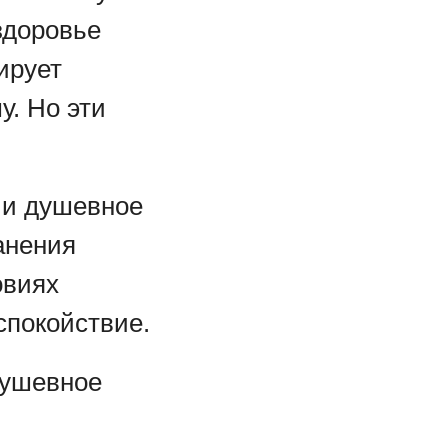
здоровье
ирует
у. Но эти
 и душевное
анения
овиях
спокойствие.
душевное