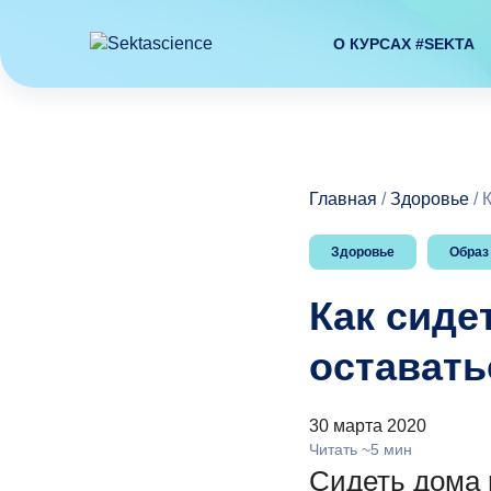
О КУРСАХ #SEKTA
Главная
/
Здоровье
/
К
Здоровье
Образ
Как сиде
оставать
30 марта 2020
Читать ~5 мин
Сидеть дома м