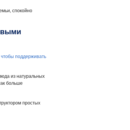
емьи, спокойно
овыми
, чтобы поддерживать
блюда из натуральных
так больше
труктором простых