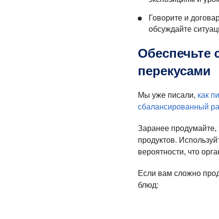
Говорите и догова
обсуждайте ситуац
Обеспечьте 
перекусами
Мы уже писали,
как п
сбалансированный р
Заранее продумайте, ч
продуктов. Используй
вероятности, что орг
Если вам сложно прод
блюд: