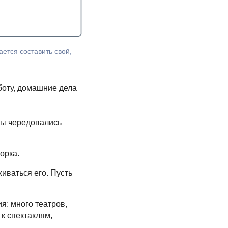
ется составить свой,
боту, домашние дела
вы чередовались
орка.
иваться его. Пусть
я: много театров,
к спектаклям,