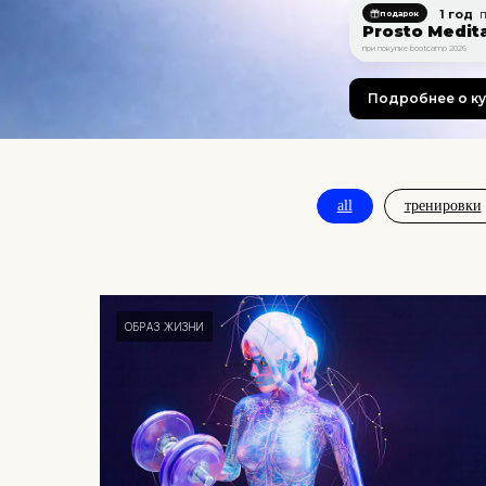
1 год
п
подарок
Prosto Medit
при покупке bootcamp 2026
Подробнее о к
all
тренировки
ОБРАЗ ЖИЗНИ