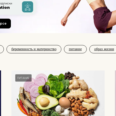
одписки
ation
урсе
беременность и материнство
питание
образ жизни
ПИТАНИЕ