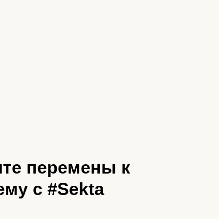
те перемены к
му с #Sekta