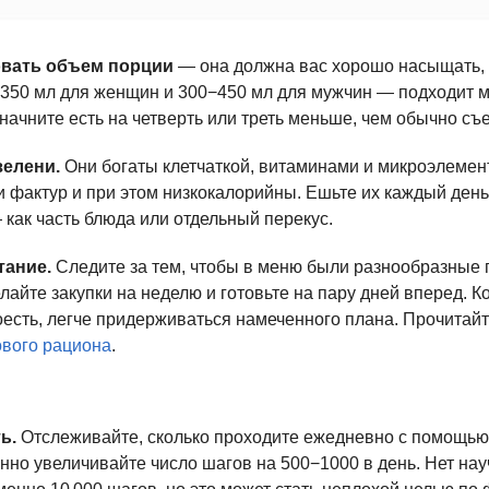
овать объем порции
— она должна вас хорошо насыщать, 
−350 мл для женщин и 300−450 мл для мужчин — подходит м
начните есть на четверть или треть меньше, чем обычно съ
зелени.
Они богаты клетчаткой, витаминами и микроэлемент
и фактур и при этом низкокалорийны. Ешьте их каждый ден
 как часть блюда или отдельный перекус.
тание.
Следите за тем, чтобы в меню были разнообразные 
лайте закупки на неделю и готовьте на пару дней вперед. Ко
поесть, легче придерживаться намеченного плана. Прочитай
ового рациона
.
ь.
Отслеживайте, сколько проходите ежедневно с помощь
нно увеличивайте число шагов на 500−1000 в день. Нет нау