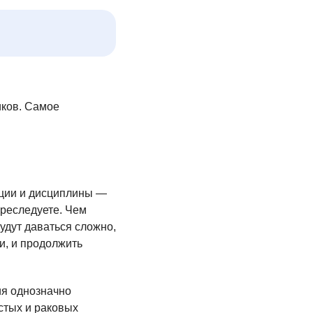
иков. Самое
ации и дисциплины —
преследуете. Чем
будут даваться сложно,
и, и продолжить
ия однозначно
стых и раковых