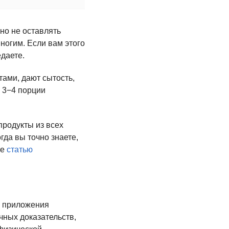
но не оставлять
ногим. Если вам этого
едаете.
ами, дают сытость,
ь 3−4 порции
продукты из всех
гда вы точно знаете,
те
статью
ю приложения
чных доказательств,