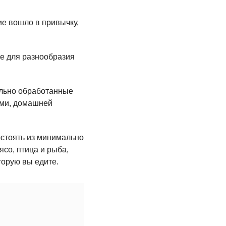
ие вошло в привычку,
те для разнообразия
ильно обработанные
ами, домашней
стоять из минимально
со, птица и рыба,
торую вы едите.