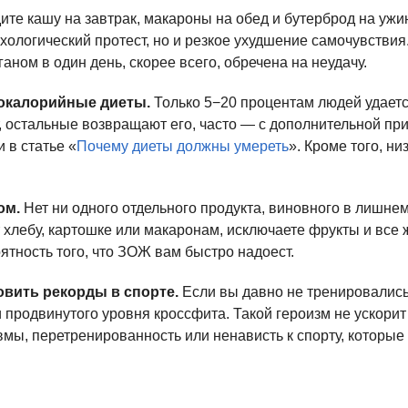
ите кашу на завтрак, макароны на обед и бутерброд на ужи
ихологический протест, но и резкое ухудшение самочувстви
ганом в один день, скорее всего, обречена на неудачу.
кокалорийные диеты.
Только 5−20 процентам людей удаетс
, остальные возвращают его, часто — с дополнительной при
 в статье «
Почему диеты должны умереть
». Кроме того, н
ом.
Нет ни одного отдельного продукта, виновного в лишнем
 хлебу, картошке или макаронам, исключаете фрукты и все
ятность того, что ЗОЖ вам быстро надоест.
овить рекорды в спорте.
Если вы давно не тренировались,
продвинутого уровня кроссфита. Такой героизм не ускорит 
вмы, перетренированность или ненависть к спорту, которые