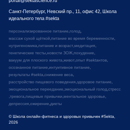
portal@sektascience.ru
Санкт-Петербург, Невский пр., 11, офис 42, Школа
идеального тела #sekta
,
,
персонализированное питание
голод
,
,
массаж сухой щёткой
питание во время беременности
,
,
,
нутригеномика
питание и возраст
медитация
,
,
,
генетические тесты
новости ЗОЖ
похудение
,
,
,
вакуум для плоского живота
живот
опыт #sektaнтов
,
,
осознанное питание
интуитивное питание
,
,
результаты #sekta
снижение веса
,
,
расстройство пищевого поведения
здоровое питание
,
,
эмоциональное переедание
эмоциональный голод
стресс
,
,
,
,
тревога
пищевые привычки
ментальное здоровье
,
,
депрессия
ожирение
диеты
© Школа онлайн-фитнеса и здоровых привычек #Sekta,
2026