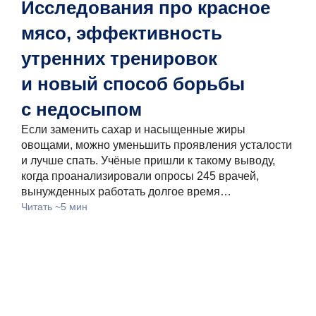
Исследования про красное
Чт
мясо, эффективность
д
Нау
утренних тренировок
вли
и новый способ борьбы
что
Нап
с недосыпом
мы 
Если заменить сахар и насыщенные жиры
84
овощами, можно уменьшить проявления усталости
Чита
и лучше спать. Учёные пришли к такому выводу,
когда проанализировали опросы 245 врачей,
вынужденных работать долгое время…
Читать ~5 мин