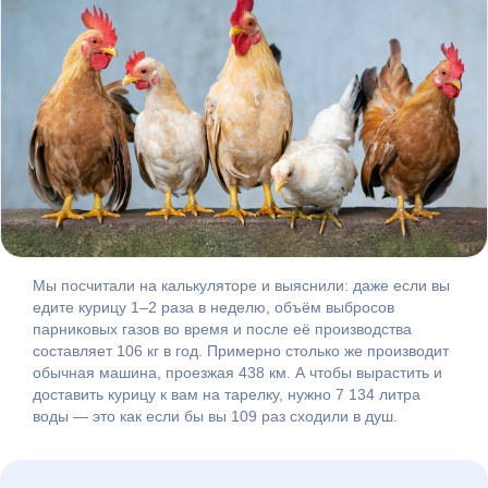
Мы посчитали на калькуляторе и выяснили: даже если вы
едите курицу 1–2 раза в неделю, объём выбросов
парниковых газов во время и после её производства
составляет 106 кг в год. Примерно столько же производит
обычная машина, проезжая 438 км. А чтобы вырастить и
доставить курицу к вам на тарелку, нужно 7 134 литра
воды — это как если бы вы 109 раз сходили в душ.