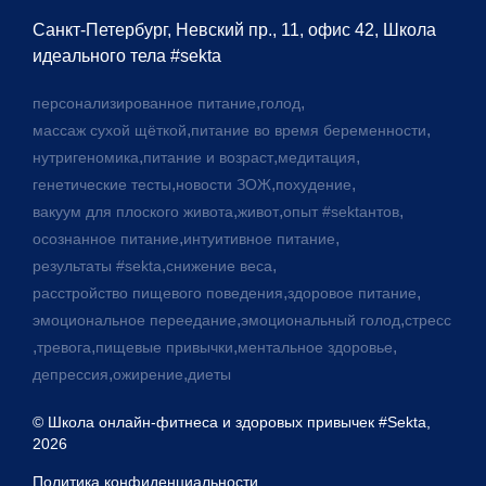
Санкт-Петербург, Невский пр., 11, офис 42, Школа
идеального тела #sekta
,
,
персонализированное питание
голод
,
,
массаж сухой щёткой
питание во время беременности
,
,
,
нутригеномика
питание и возраст
медитация
,
,
,
генетические тесты
новости ЗОЖ
похудение
,
,
,
вакуум для плоского живота
живот
опыт #sektaнтов
,
,
осознанное питание
интуитивное питание
,
,
результаты #sekta
снижение веса
,
,
расстройство пищевого поведения
здоровое питание
,
,
эмоциональное переедание
эмоциональный голод
стресс
,
,
,
,
тревога
пищевые привычки
ментальное здоровье
,
,
депрессия
ожирение
диеты
© Школа онлайн-фитнеса и здоровых привычек #Sekta,
2026
Политика конфиденциальности