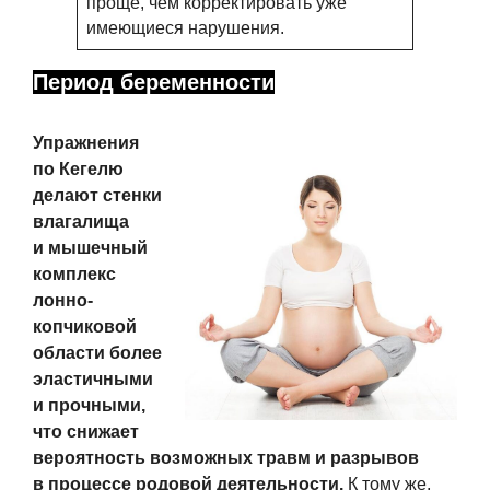
проще, чем корректировать уже
имеющиеся нарушения.
Период беременности
Упражнения
по Кегелю
делают стенки
влагалища
и мышечный
комплекс
лонно-
копчиковой
области более
эластичными
и прочными,
что снижает
вероятность возможных травм и разрывов
в процессе родовой деятельности.
К тому же,